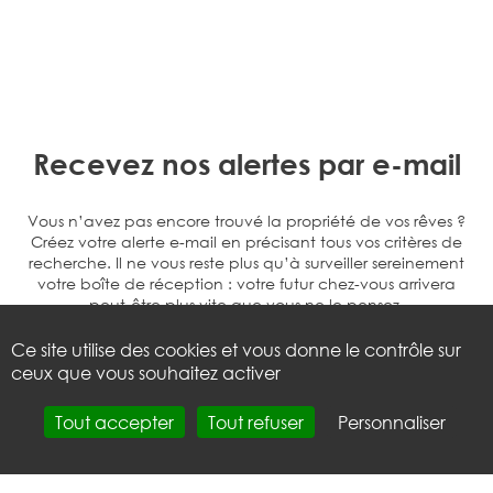
Recevez nos alertes par e-mail
Vous n’avez pas encore trouvé la propriété de vos rêves ?
Créez votre alerte e-mail en précisant tous vos critères de
recherche. Il ne vous reste plus qu’à surveiller sereinement
votre boîte de réception : votre futur chez-vous arrivera
peut-être plus vite que vous ne le pensez.
Inscrivez-vous, c'est gratuit.
Ce site utilise des cookies et vous donne le contrôle sur
ceux que vous souhaitez activer
CRÉER UNE ALERTE MAIL
Tout accepter
Tout refuser
Personnaliser