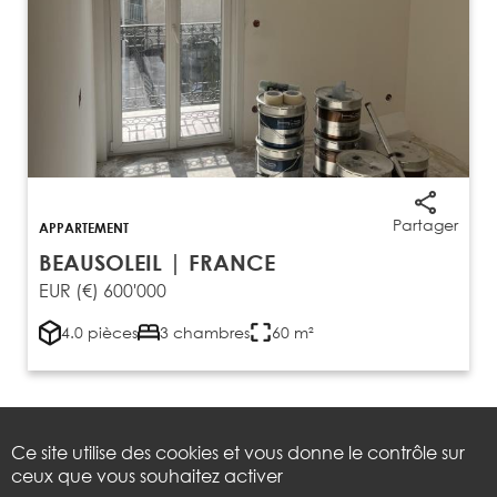
Partager
APPARTEMENT
BEAUSOLEIL | FRANCE
EUR (€) 600'000
4.0 pièces
3 chambres
60 m²
VOIR TOUS LES BIENS
Ce site utilise des cookies et vous donne le contrôle sur
ceux que vous souhaitez activer