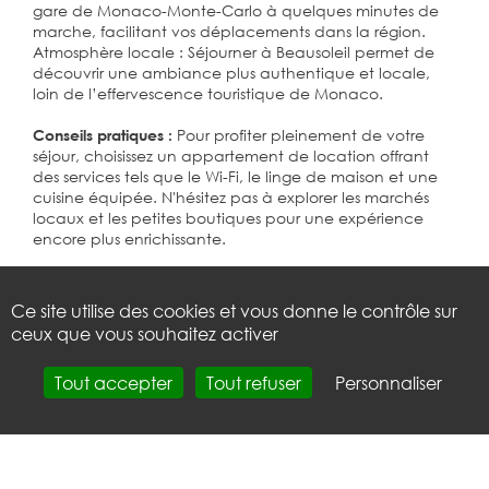
gare de Monaco-Monte-Carlo à quelques minutes de
marche, facilitant vos déplacements dans la région.
Atmosphère locale : Séjourner à Beausoleil permet de
découvrir une ambiance plus authentique et locale,
loin de l’effervescence touristique de Monaco.
Pour profiter pleinement de votre
Conseils pratiques :
séjour, choisissez un appartement de location offrant
des services tels que le Wi-Fi, le linge de maison et une
cuisine équipée. N'hésitez pas à explorer les marchés
locaux et les petites boutiques pour une expérience
encore plus enrichissante.
En conclusion, Beausoleil est une base idéale pour
découvrir Monaco et ses environs tout en profitant d’un
Ce site utilise des cookies et vous donne le contrôle sur
cadre paisible et accueillant. Réservez dès maintenant
ceux que vous souhaitez activer
votre appartement à Beausoleil pour des vacances
inoubliables.
Tout accepter
Tout refuser
Personnaliser